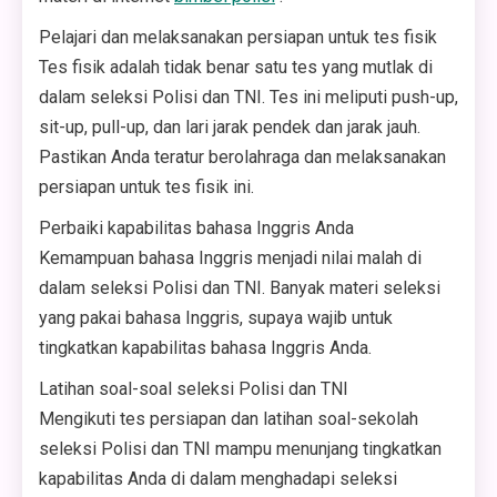
Pelajari dan melaksanakan persiapan untuk tes fisik
Tes fisik adalah tidak benar satu tes yang mutlak di
dalam seleksi Polisi dan TNI. Tes ini meliputi push-up,
sit-up, pull-up, dan lari jarak pendek dan jarak jauh.
Pastikan Anda teratur berolahraga dan melaksanakan
persiapan untuk tes fisik ini.
Perbaiki kapabilitas bahasa Inggris Anda
Kemampuan bahasa Inggris menjadi nilai malah di
dalam seleksi Polisi dan TNI. Banyak materi seleksi
yang pakai bahasa Inggris, supaya wajib untuk
tingkatkan kapabilitas bahasa Inggris Anda.
Latihan soal-soal seleksi Polisi dan TNI
Mengikuti tes persiapan dan latihan soal-sekolah
seleksi Polisi dan TNI mampu menunjang tingkatkan
kapabilitas Anda di dalam menghadapi seleksi