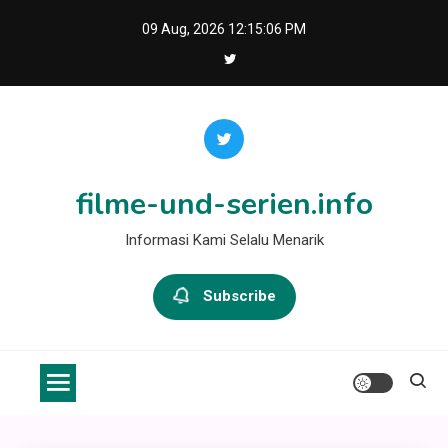
Skip
09 Aug, 2026
12:15:07 PM
to
content
filme-und-serien.info
Informasi Kami Selalu Menarik
Subscribe