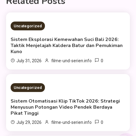
Related Posts
2 MINS READ
Uncategorized
Sistem Eksplorasi Kemewahan Suci Bali 2026:
Taktik Menjelajah Kaldera Batur dan Pemukiman
Kuno
0
July 31, 2026
filme-und-serien.info
2 MINS READ
Uncategorized
Sistem Otomatisasi Klip TikTok 2026: Strategi
Menyusun Potongan Video Pendek Berdaya
Pikat Tinggi
0
July 29, 2026
filme-und-serien.info