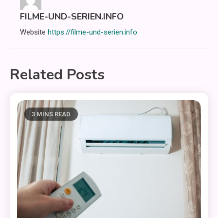
FILME-UND-SERIEN.INFO
Website
https://filme-und-serien.info
Related Posts
3 MINS READ