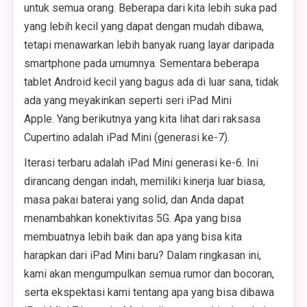
untuk semua orang. Beberapa dari kita lebih suka pad
yang lebih kecil yang dapat dengan mudah dibawa,
tetapi menawarkan lebih banyak ruang layar daripada
smartphone pada umumnya.
Sementara beberapa
tablet Android
kecil yang bagus ada di luar sana, tidak
ada yang meyakinkan seperti seri iPad Mini
Apple. Yang berikutnya yang kita lihat dari raksasa
Cupertino adalah iPad Mini (generasi ke-7).
Iterasi terbaru adalah
iPad Mini generasi ke-6
. Ini
dirancang dengan indah, memiliki kinerja luar biasa,
masa pakai baterai yang solid, dan Anda dapat
menambahkan konektivitas 5G. Apa yang bisa
membuatnya lebih baik dan apa yang bisa kita
harapkan dari iPad Mini baru? Dalam ringkasan ini,
kami akan mengumpulkan semua rumor dan bocoran,
serta ekspektasi kami tentang apa yang bisa dibawa