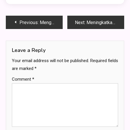
Post
Previous:
Mengapa PayPal Lebih Aman dan Andal daripada Metode Pembayaran Lainnya
Next:
Meningkatkan Customer Experience dengan Aplikasi Kasir
navigation
Leave a Reply
Your email address will not be published.
Required fields
are marked
*
Comment
*