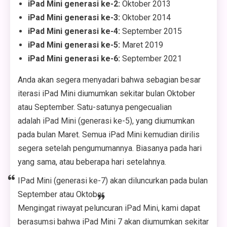
iPad Mini generasi ke-2:
Oktober 2013
iPad Mini generasi ke-3:
Oktober 2014
iPad Mini generasi ke-4:
September 2015
iPad Mini generasi ke-5:
Maret 2019
iPad Mini generasi ke-6:
September 2021
Anda akan segera menyadari bahwa sebagian besar
iterasi iPad Mini diumumkan sekitar bulan Oktober
atau September. Satu-satunya pengecualian
adalah
iPad Mini (generasi ke-5)
, yang diumumkan
pada bulan Maret. Semua iPad Mini kemudian dirilis
segera setelah pengumumannya. Biasanya pada hari
yang sama, atau beberapa hari setelahnya.
IPad Mini (generasi ke-7) akan diluncurkan pada bulan
September atau Oktober.
Mengingat riwayat peluncuran iPad Mini, kami dapat
berasumsi bahwa iPad Mini 7 akan diumumkan sekitar