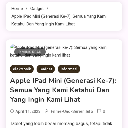
Home
Gadget
Apple IPad Mini (generasi Ke-7): Semua Yang Kami
Ketahui Dan Yang Ingin Kami Lihat
9 MINS READ
elektronik
Gadget
informasi
Apple IPad Mini (generasi Ke-7):
Semua Yang Kami Ketahui Dan
Yang Ingin Kami Lihat
0
April 11, 2023
Filme-Und-Serien.info
Tablet yang lebih besar memang bagus, tetapi tidak