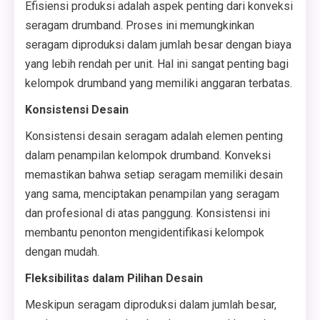
Efisiensi produksi adalah aspek penting dari konveksi
seragam drumband. Proses ini memungkinkan
seragam diproduksi dalam jumlah besar dengan biaya
yang lebih rendah per unit. Hal ini sangat penting bagi
kelompok drumband yang memiliki anggaran terbatas.
Konsistensi Desain
Konsistensi desain seragam adalah elemen penting
dalam penampilan kelompok drumband. Konveksi
memastikan bahwa setiap seragam memiliki desain
yang sama, menciptakan penampilan yang seragam
dan profesional di atas panggung. Konsistensi ini
membantu penonton mengidentifikasi kelompok
dengan mudah.
Fleksibilitas dalam Pilihan Desain
Meskipun seragam diproduksi dalam jumlah besar,