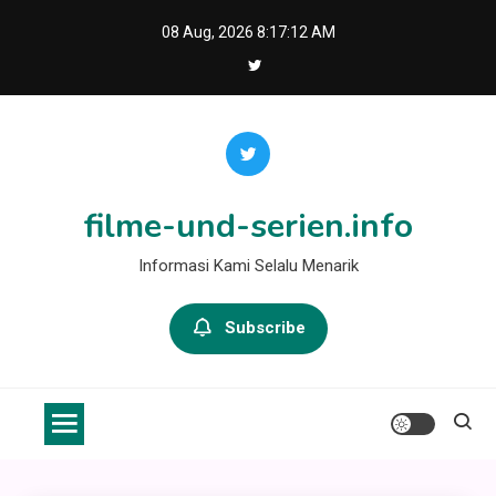
Skip
08 Aug, 2026
8:17:12 AM
to
content
filme-und-serien.info
Informasi Kami Selalu Menarik
Subscribe