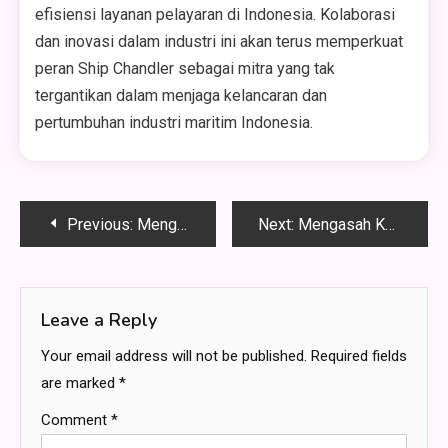
efisiensi layanan pelayaran di Indonesia. Kolaborasi
dan inovasi dalam industri ini akan terus memperkuat
peran Ship Chandler sebagai mitra yang tak
tergantikan dalam menjaga kelancaran dan
pertumbuhan industri maritim Indonesia.
Post
Previous:
Mengoptimalkan Potensi Akademis: Memilih Sekolah Yehonala dengan Program Pendidikan Berkualitas
Next:
Mengasah Kemampuan Bahasa Inggris: Pilihan Bimbel Terbaik di Bandung
navigation
Leave a Reply
Your email address will not be published.
Required fields
are marked
*
Comment
*