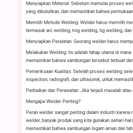
Menyiapkan Material: Sebelum memulai proses wel
yang dibutuhkan, dan memastikan bahwa permukaanny
Memilih Metode Welding: Welder harus memilih met
termasuk arc welding, mig welding, tig welding, dan l
Menyiapkan Peralatan: Seorang welder harus mempers
Melakukan Welding: Ini adalah tahap utama di man
memastikan bahwa sambungan tersebut terbuat den
Pemeriksaan Kualitas: Setelah proses welding sele
inspection, radiografi, dan ultrasonik, untuk mema
Perbaikan dan Perawatan: Jika terjadi masalah ata
Mengapa Welder Penting?
Peran welder sangat penting dalam industri karena
welder, banyak produk yang kita gunakan sehari-hari
memastikan bahwa sambungan logam aman dan tahan