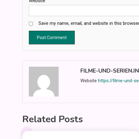
Website
Save my name, email, and website in this browser
FILME-UND-SERIEN.I
Website
https://filme-und-se
Related Posts