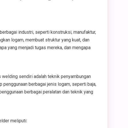
erbagai industri, seperti konstruksi, manufaktur,
gkan logam, membuat struktur yang kuat, dan
, apa yang menjadi tugas mereka, dan mengapa
 welding sendiri adalah teknik penyambungan
 penggunaan berbagai jenis logam, seperti baja,
penggunaan berbagai peralatan dan teknik yang
lder meliputi: