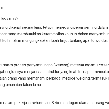
0
 Tugasnya?
urang dikenal secara luas, tetapi memegang peran penting dalam b
ekerjaan yang membutuhkan keterampilan khusus dalam menyambun
el ini akan mengungkapkan lebih lanjut tentang apa itu welder
i dalam proses penyambungan (welding) material logam. Proses
bungkannya menjadi satu struktur yang kuat. Ini dapat mencakup
adalah orang yang memahami berbagai metode welding, termasuk 
ng aman dan tahan lama.
 dalam pekerjaan sehari-hari. Beberapa tugas utama seorang we