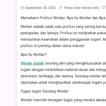
September 20, 2023
Filme-Und-Serien.info
Memahami Profesi Welder: Apa Itu Welder dan Apa
Welder adalah salah satu profesi yang sering kali k
perkapalan, dan lainnya. Profesi ini melibatkan p
memastikan keamanan dalam penggunaan logam. Artik
profesi ini penting dalam dunia industri.
Apa Itu Welder?
Welder adalah
seorang ahli yang mengkhususkan dir
logam dengan melelehkan material dasar dan mengga
aluminium, tembaga, dan lainnya. Seorang welder 
diperlukan untuk menghasilkan sambungan logam ya
Tugas-tugas Seorang Welder
Welder memiliki beragam tugas yang mereka lakukan