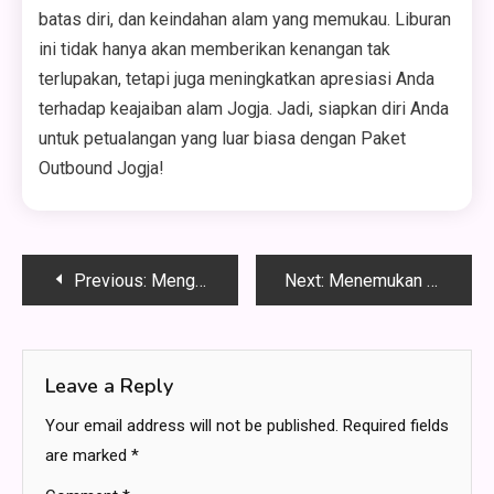
batas diri, dan keindahan alam yang memukau. Liburan
ini tidak hanya akan memberikan kenangan tak
terlupakan, tetapi juga meningkatkan apresiasi Anda
terhadap keajaiban alam Jogja. Jadi, siapkan diri Anda
untuk petualangan yang luar biasa dengan Paket
Outbound Jogja!
Post
Previous:
Mengoptimalkan Strategi Email Marketing dalam Bisnis Marketing Pemasaran Anda
Next:
Menemukan Keajaiban Rasa di Kota Jambi: 4 Restoran Fine Dining yang Menggugah Selera
navigation
Leave a Reply
Your email address will not be published.
Required fields
are marked
*