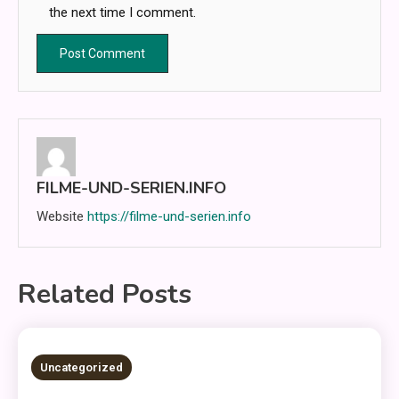
the next time I comment.
FILME-UND-SERIEN.INFO
Website
https://filme-und-serien.info
Related Posts
2 MINS READ
Uncategorized