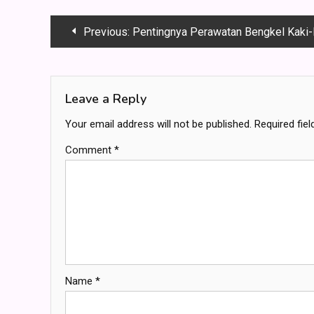
Post
Previous:
Pentingnya Perawatan Bengkel Kaki-Kaki Mobil: Kenapa Anda Harus Memper
navigation
Leave a Reply
Your email address will not be published.
Required fie
Comment
*
Name
*