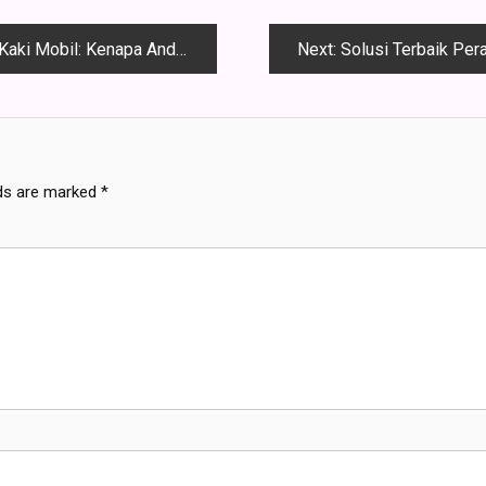
hatikan Service Kaki-Kaki Mobil secara Rutin
Next:
Solusi Terbaik Perawatan An
lds are marked
*