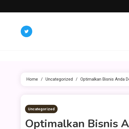
Skip
to
content
Home
Uncategorized
Optimalkan Bisnis Anda 
3 MINS READ
Uncategorized
Optimalkan Bisnis 