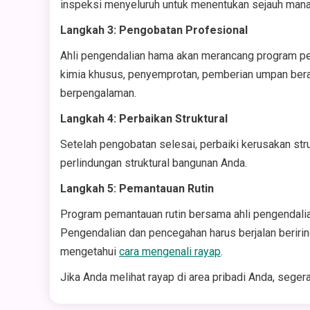
inspeksi menyeluruh untuk menentukan sejauh mana in
Langkah 3: Pengobatan Profesional
Ahli pengendalian hama akan merancang program pe
kimia khusus, penyemprotan, pemberian umpan berac
berpengalaman.
Langkah 4: Perbaikan Struktural
Setelah pengobatan selesai, perbaiki kerusakan str
perlindungan struktural bangunan Anda.
Langkah 5: Pemantauan Rutin
Program pemantauan rutin bersama ahli pengendalia
Pengendalian dan pencegahan harus berjalan beriri
mengetahui
cara mengenali rayap
.
Jika Anda melihat rayap di area pribadi Anda, sege