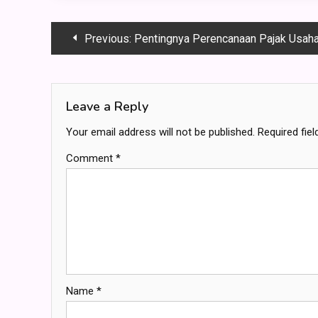
Post
Previous:
Pentingnya Perencanaan Pajak Usaha
navigation
Leave a Reply
Your email address will not be published.
Required fie
Comment
*
Name
*