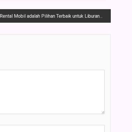
al Mobil adalah Pilihan Terbaik untuk Liburan di Lombok