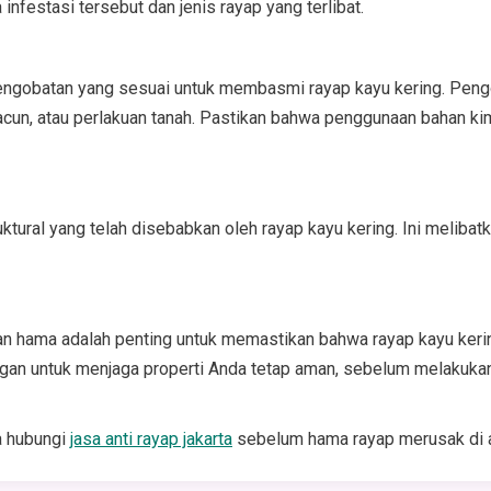
festasi tersebut dan jenis rayap yang terlibat.
ngobatan yang sesuai untuk membasmi rayap kayu kering. Peng
un, atau perlakuan tanah. Pastikan bahwa penggunaan bahan kimi
uktural yang telah disebabkan oleh rayap kayu kering. Ini melib
n hama adalah penting untuk memastikan bahwa rayap kayu kerin
ngan untuk menjaga properti Anda tetap aman, sebelum melakuka
ra hubungi
jasa anti rayap jakarta
sebelum hama rayap merusak di a