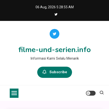
Skip
06 Aug, 2026
5:28:55 AM
to
content
filme-und-serien.info
Informasi Kami Selalu Menarik
Subscribe