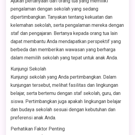
Ajukan pertanyaan dari orang tua yang memiliki
pengalaman dengan sekolah yang sedang
dipertimbangkan. Tanyakan tentang kekuatan dan
kelemahan sekolah, serta pengalaman mereka dengan
staf dan pengajaran. Bertanya kepada orang tua lain
dapat membantu Anda mendapatkan perspektif yang
berbeda dan memberikan wawasan yang berharga
dalam memilih sekolah yang tepat untuk anak Anda.
Kunjungi Sekolah
Kunjungi sekolah yang Anda pertimbangkan. Dalam
kunjungan tersebut, melihat fasilitas dan lingkungan
belajar, serta bertemu dengan staf sekolah, guru, dan
siswa. Pertimbangkan juga apakah lingkungan belajar
dan budaya sekolah sesuai dengan kebutuhan dan
preferensi anak Anda.
Perhatikan Faktor Penting