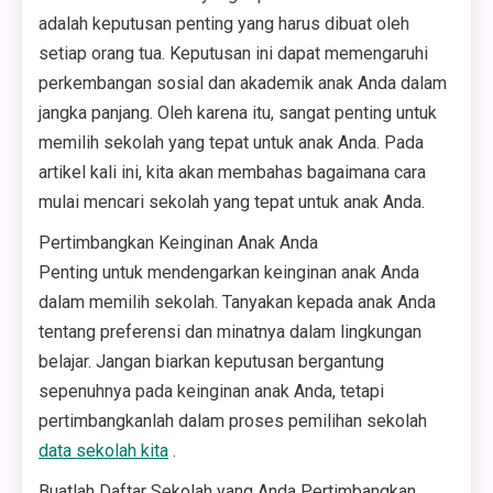
adalah keputusan penting yang harus dibuat oleh
setiap orang tua. Keputusan ini dapat memengaruhi
perkembangan sosial dan akademik anak Anda dalam
jangka panjang. Oleh karena itu, sangat penting untuk
memilih sekolah yang tepat untuk anak Anda. Pada
artikel kali ini, kita akan membahas bagaimana cara
mulai mencari sekolah yang tepat untuk anak Anda.
Pertimbangkan Keinginan Anak Anda
Penting untuk mendengarkan keinginan anak Anda
dalam memilih sekolah. Tanyakan kepada anak Anda
tentang preferensi dan minatnya dalam lingkungan
belajar. Jangan biarkan keputusan bergantung
sepenuhnya pada keinginan anak Anda, tetapi
pertimbangkanlah dalam proses pemilihan sekolah
data sekolah kita
.
Buatlah Daftar Sekolah yang Anda Pertimbangkan