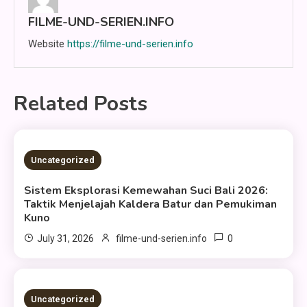
FILME-UND-SERIEN.INFO
Website
https://filme-und-serien.info
Related Posts
2 MINS READ
Uncategorized
Sistem Eksplorasi Kemewahan Suci Bali 2026:
Taktik Menjelajah Kaldera Batur dan Pemukiman
Kuno
0
July 31, 2026
filme-und-serien.info
2 MINS READ
Uncategorized