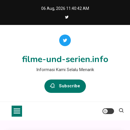
Skip
06 Aug, 2026
11:40:42 AM
to
content
filme-und-serien.info
Informasi Kami Selalu Menarik
Subscribe