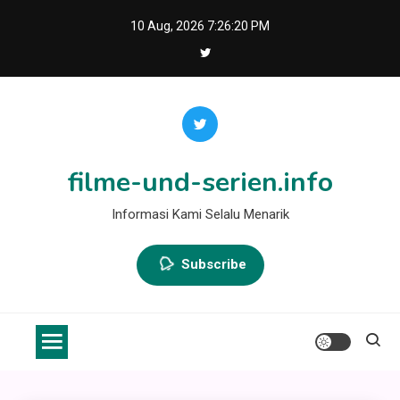
Skip
10 Aug, 2026
7:26:20 PM
to
content
filme-und-serien.info
Informasi Kami Selalu Menarik
Subscribe