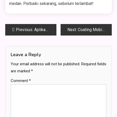
medan. Perbaiki sekarang, sebelum terlambat!
Post
Previous:
Aplikanomic: Software Developer Tangerang Terbaik untuk Pengembangan Aplikasi Mobile dan Perangkat Lunak Kustom
Next:
Coating Mobil Jakarta & Kaca Film Terbaik: Solusi Perlindungan Mobil Anda!
navigation
Leave a Reply
Your email address will not be published.
Required fields
are marked
*
Comment
*