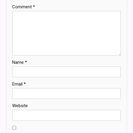
Comment
*
Name
*
Email
*
Website