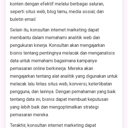
konten dengan efektif melalui berbagai saluran,
seperti situs web, blog tamu, media sosial, dan
buletin email.
Selain itu, konsultan internet marketing dapat
membantu dalam memahami analitik web dan
pengukuran kinerja. Konsultan akan mengajarkan
bisnis tentang pentingnya melacak dan menganalisis
data untuk memahami bagaimana kampanye
pemasaran online berkinerja. Mereka akan
mengajarkan tentang alat analitik yang digunakan untuk
melacak lalu lintas situs web, konversi, keterlibatan
pengguna, dan lainnya. Dengan pemahaman yang baik
tentang data ini, bisnis dapat membuat keputusan
yang lebih baik dan mengoptimalkan strategi
pemasaran mereka.
Terakhir, konsultan internet marketing dapat