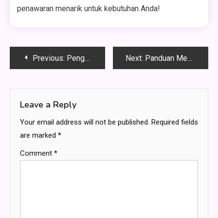
penawaran menarik untuk kebutuhan Anda!
Post
Previous:
Pengobatan Terpercaya di Malaysia: Solusi Kesehatan dengan Adventist Hospital dan Dr. Gan Hwa Ooi
Next:
Panduan Memilih dan Membeli Aki Mobil Diesel Berkualitas
navigation
Leave a Reply
Your email address will not be published.
Required fields
are marked
*
Comment
*