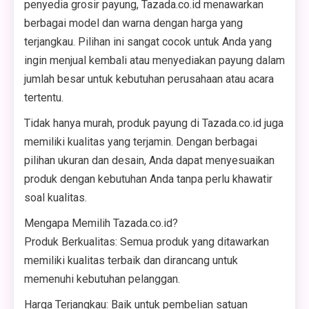
penyedia grosir payung, Tazada.co.id menawarkan
berbagai model dan warna dengan harga yang
terjangkau. Pilihan ini sangat cocok untuk Anda yang
ingin menjual kembali atau menyediakan payung dalam
jumlah besar untuk kebutuhan perusahaan atau acara
tertentu.
Tidak hanya murah, produk payung di Tazada.co.id juga
memiliki kualitas yang terjamin. Dengan berbagai
pilihan ukuran dan desain, Anda dapat menyesuaikan
produk dengan kebutuhan Anda tanpa perlu khawatir
soal kualitas.
Mengapa Memilih Tazada.co.id?
Produk Berkualitas: Semua produk yang ditawarkan
memiliki kualitas terbaik dan dirancang untuk
memenuhi kebutuhan pelanggan.
Harga Terjangkau: Baik untuk pembelian satuan