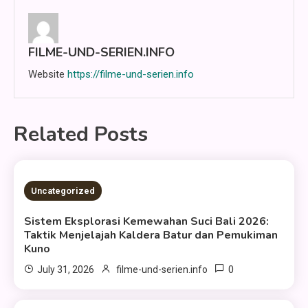
FILME-UND-SERIEN.INFO
Website
https://filme-und-serien.info
Related Posts
2 MINS READ
Uncategorized
Sistem Eksplorasi Kemewahan Suci Bali 2026:
Taktik Menjelajah Kaldera Batur dan Pemukiman
Kuno
0
July 31, 2026
filme-und-serien.info