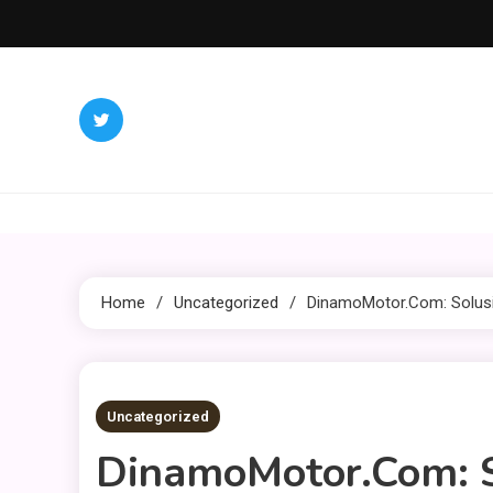
Skip
to
content
Home
Uncategorized
DinamoMotor.com: Solusi 
2 MINS READ
Uncategorized
DinamoMotor.com: So