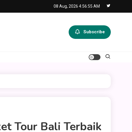
08 Aug, 2026
4:56:56 AM
Subscribe
t Tour Bali Terbaik