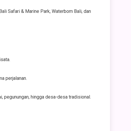
Bali Safari & Marine Park, Waterbom Bali, dan
sata.
a perjalanan.
ai, pegunungan, hingga desa-desa tradisional.