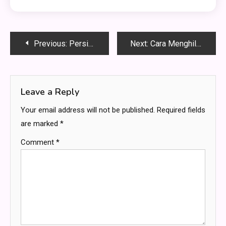
Post
Previous:
Persiapan Pajak Outsourcing – Cara Mudah Mengatasi Masalah SPT
Next:
Cara Menghilangkan Pegal di Kaki dan Paha, Dijamin Ampuh!
navigation
Leave a Reply
Your email address will not be published.
Required fields
are marked
*
Comment
*