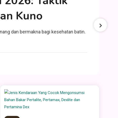
 2026: Taktik
S
man Kuno
M
T
tenang dan bermakna bagi kesehatan batin.
Per
men