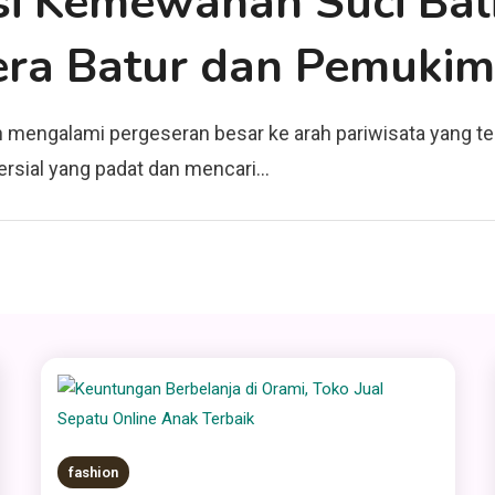
si Kemewahan Suci Bali
era Batur dan Pemuki
elah mengalami pergeseran besar ke arah pariwisata yang 
rsial yang padat dan mencari…
fashion