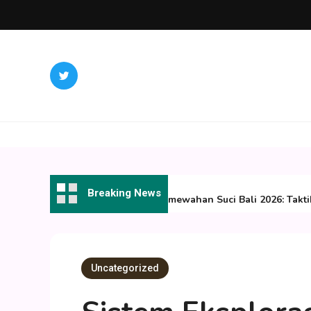
Skip
to
content
July 31, 2026
Breaking News
Sistem Eksplorasi Kemewahan Suci Bali 2026: Taktik
Uncategorized