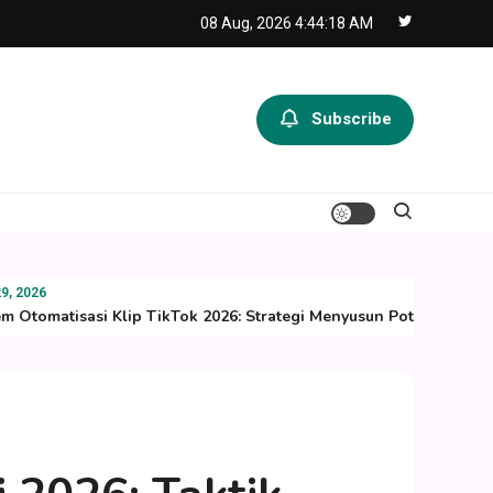
08 Aug, 2026
4:44:18 AM
Subscribe
2026
Otomatisasi Klip TikTok 2026: Strategi Menyusun Potongan Video
U